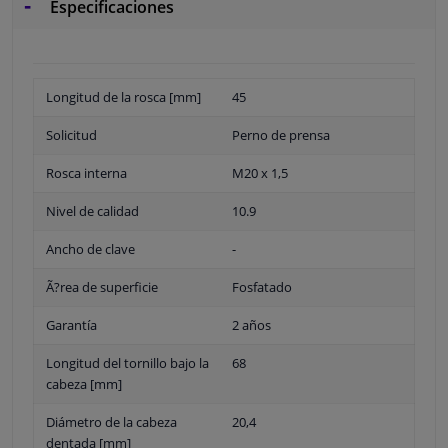
Especificaciones
Longitud de la rosca [mm]
45
Solicitud
Perno de prensa
Rosca interna
M20 x 1,5
Nivel de calidad
10.9
Ancho de clave
-
Ã?rea de superficie
Fosfatado
Garantía
2 años
Longitud del tornillo bajo la
68
cabeza [mm]
Diámetro de la cabeza
20,4
dentada [mm]