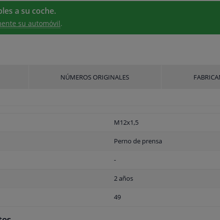
les a su coche.
ente su automóvil
.
NÚMEROS ORIGINALES
FABRICA
M12x1,5
Perno de prensa
-
2 años
49
tes