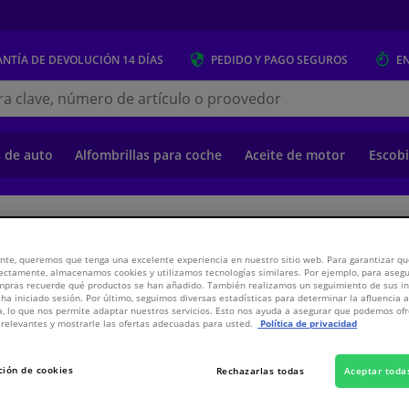
NTÍA DE DEVOLUCIÓN
14 DÍAS
PEDIDO Y PAGO
SEGUROS
E
s.es
s de auto
Alfombrillas para coche
Aceite de motor
Escobi
o
Suspensión y transmisión
Suspensión y transmisión
Componentes de
nte, queremos que tenga una excelente experiencia en nuestro sitio web. Para garantizar que
ectamente, almacenamos cookies y utilizamos tecnologías similares. Por ejemplo, para aseg
ompras recuerde qué productos se han añadido. También realizamos un seguimiento de sus i
 ha iniciado sesión. Por último, seguimos diversas estadísticas para determinar la afluencia 
a, lo que nos permite adaptar nuestros servicios. Esto nos ayuda a asegurar que podemos o
relevantes y mostrarle las ofertas adecuadas para usted.
Política de privacidad
1,
€
82
Inclui
ción de cookies
Rechazarlas todas
Aceptar toda
Ver especificaci