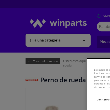
GARA
Buscar
en
Winpart
Elija una categoría
Pieza
Usted está aquí:
Página de inici
Volver al resumen
rueda
Estimado clie
funcione corr
carrito de c
Perno de rueda
para saber si
durante el dí
de productos 
Configura