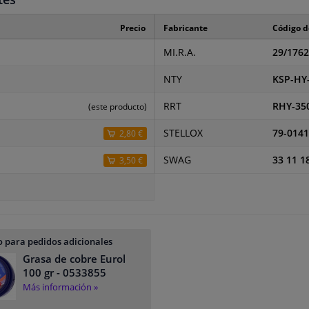
Precio
Fabricante
Código d
MI.R.A.
29/1762
NTY
KSP-HY
RRT
RHY-35
(este producto)
STELLOX
79-0141
2,80 €
SWAG
33 11 1
3,50 €
 para pedidos adicionales
Grasa de cobre Eurol
100 gr
- 0533855
Más información »