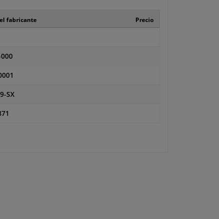
el fabricante
Precio
-000
0001
9-SX
871