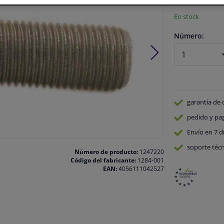
En stock
Número:
garantía de 
pedido y pa
Envío en 7 d
soporte técn
Número de producto:
1247220
Código del fabricante:
1284-001
EAN:
4056111042527