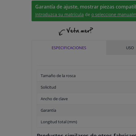
Garantía de ajuste, mostrar piezas compatib
Introduzca su matrícula
de
o seleccione manualm
ESPECIFICACIONES
USO
Tamaño de la rosca
Solicitud
Ancho de clave
Garantía
Longitud total (mm)
Productos similares de otros fabrican