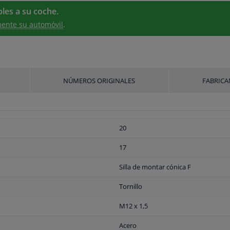
les a su coche.
ente su automóvil
.
NÚMEROS ORIGINALES
FABRICA
20
17
Silla de montar cónica F
Tornillo
M12 x 1,5
Acero