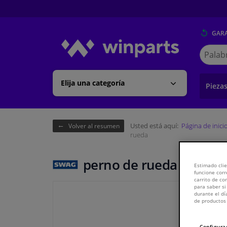
GARA
Buscar
en
Winpart
Elija una categoría
Pieza
Usted está aquí:
Página de inici
Volver al resumen
rueda
perno de rueda
Estimado clie
funcione corr
carrito de c
para saber si
durante el dí
de productos 
Configura