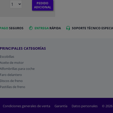
PEDIDO
ADICIONAL
 PAGO
SEGUROS
ENTREGA
RÁPIDA
SOPORTE TÉCNICO ESPECI
PRINCIPALES CATEGORÍAS
Escobillas
Aceite de motor
Alfombrillas para coche
Faro delantero
Discos de freno
Pastillas de freno
Condiciones generales de venta
Garantía
Datos personales
© 2026