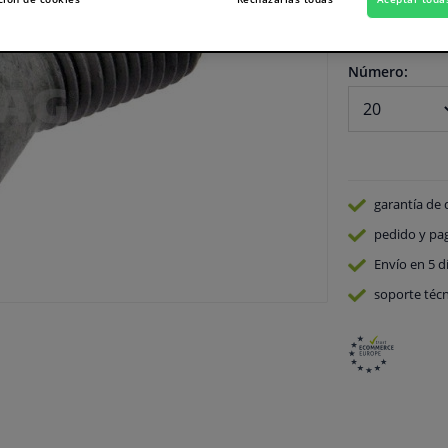
En stock
Número:
garantía de 
pedido y pa
Envío en 5 d
soporte técn