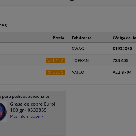
tes
Precio
Fabricante
Código del f
SWAG
81932060
TOPRAN
723 405
1,91 €
VAICO
V22-9704
2,05 €
 para pedidos adicionales
Grasa de cobre Eurol
100 gr
- 0533855
Más información »