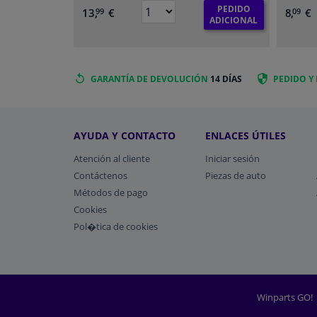
PEDIDO
13,
€
8,
€
99
09
ADICIONAL
GARANTÍA DE DEVOLUCIÓN
14 DÍAS
PEDIDO Y
AYUDA Y CONTACTO
ENLACES ÚTILES
Atención al cliente
Iniciar sesión
Contáctenos
Piezas de auto
Métodos de pago
​Cookies
Pol�tica de cookies
Winparts GO!