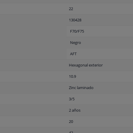
22
130428
F70/F75
Negro
AFT
Hexagonal exterior
10.9
Zinc laminado
3/5
2 años
20
42