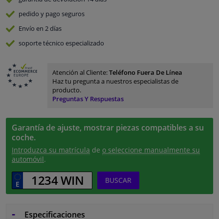
pedido y pago
seguros
Envío en 2 días
soporte técnico especializado
Atención al Cliente:
Teléfono Fuera De Línea
Haz tu pregunta a nuestros especialistas de
producto.
Preguntas Y Respuestas
Garantía de ajuste, mostrar piezas compatibles a su
coche.
Introduzca su matrícula
de
o seleccione manualmente su
automóvil
.
BUSCAR
Especificaciones