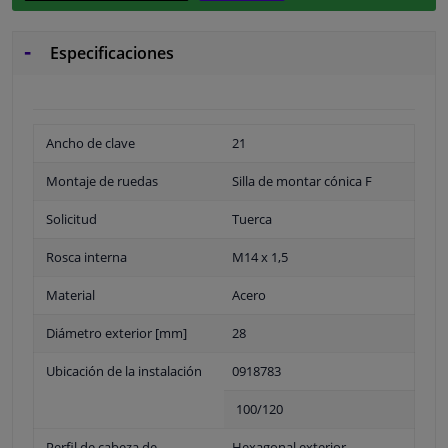
Especificaciones
Ancho de clave
21
Montaje de ruedas
Silla de montar cónica F
Solicitud
Tuerca
Rosca interna
M14 x 1,5
Material
Acero
Diámetro exterior [mm]
28
Ubicación de la instalación
0918783
100/120
Perfil de cabeza de
Hexagonal exterior