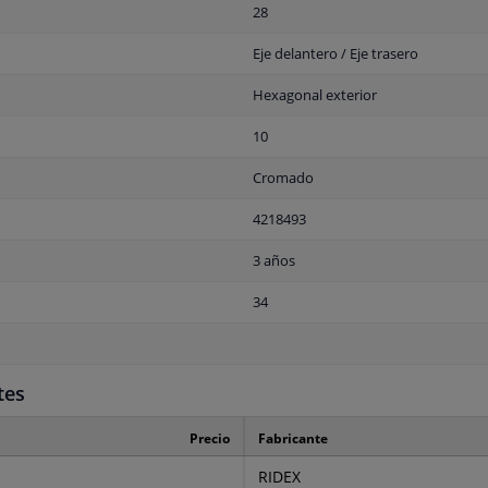
28
Eje delantero / Eje trasero
Hexagonal exterior
10
Cromado
4218493
3 años
34
tes
Precio
Fabricante
RIDEX