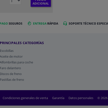
€
ADICIONAL
 PAGO
SEGUROS
ENTREGA
RÁPIDA
SOPORTE TÉCNICO ESPECI
PRINCIPALES CATEGORÍAS
Escobillas
Aceite de motor
Alfombrillas para coche
Faro delantero
Discos de freno
Pastillas de freno
Condiciones generales de venta
Garantía
Datos personales
© 2026