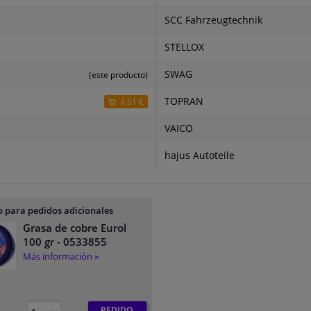
SCC Fahrzeugtechnik
STELLOX
SWAG
(este producto)
TOPRAN
4,61 €
VAICO
hajus Autoteile
 para pedidos adicionales
Grasa de cobre Eurol
100 gr
- 0533855
Más información »
PEDIDO