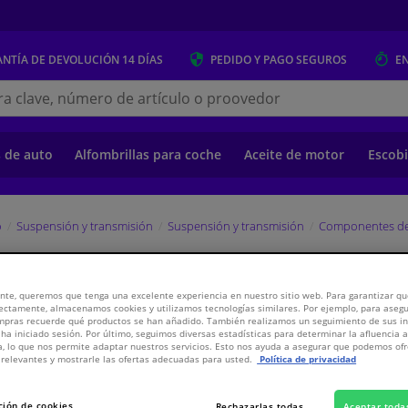
NTÍA DE DEVOLUCIÓN
14 DÍAS
PEDIDO Y PAGO
SEGUROS
E
s.es
s de auto
Alfombrillas para coche
Aceite de motor
Escobi
o
Suspensión y transmisión
Suspensión y transmisión
Componentes de
FEBI
nte, queremos que tenga una excelente experiencia en nuestro sitio web. Para garantizar que
ectamente, almacenamos cookies y utilizamos tecnologías similares. Por ejemplo, para aseg
ompras recuerde qué productos se han añadido. También realizamos un seguimiento de sus i
PV
 ha iniciado sesión. Por último, seguimos diversas estadísticas para determinar la afluencia 
WINPRICE
a, lo que nos permite adaptar nuestros servicios. Esto nos ayuda a asegurar que podemos o
relevantes y mostrarle las ofertas adecuadas para usted.
Política de privacidad
5,
€
07
Inclui
ción de cookies
Rechazarlas todas
Aceptar toda