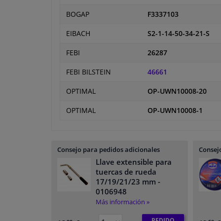
BOGAP
F3337103
EIBACH
S2-1-14-50-34-21-S
FEBI
26287
FEBI BILSTEIN
46661
OPTIMAL
OP-UWN10008-20
OPTIMAL
OP-UWN10008-1
Consejo para pedidos adicionales
Consejo
Llave extensible para
tuercas de rueda
17/19/21/23 mm
-
0106948
Más información »
PEDIDO