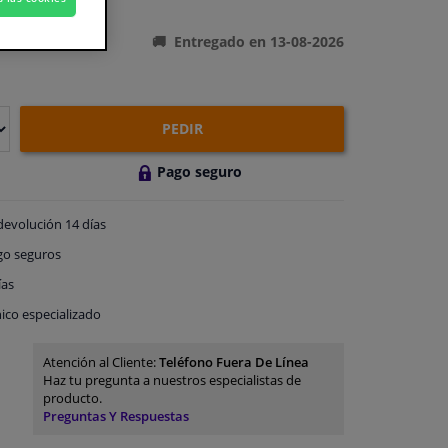
ones del producto
Entregado en 13-08-2026
PEDIR
Pago seguro
devolución
14 días
go
seguros
ías
ico especializado
Atención al Cliente:
Teléfono Fuera De Línea
Haz tu pregunta a nuestros especialistas de
producto.
Preguntas Y Respuestas