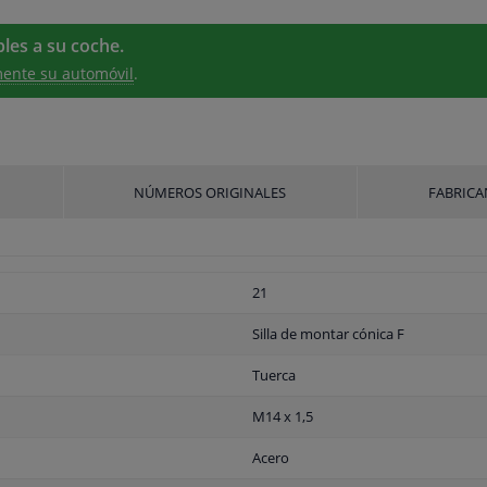
les a su coche.
ente su automóvil
.
NÚMEROS ORIGINALES
FABRICA
21
Silla de montar cónica F
Tuerca
M14 x 1,5
Acero