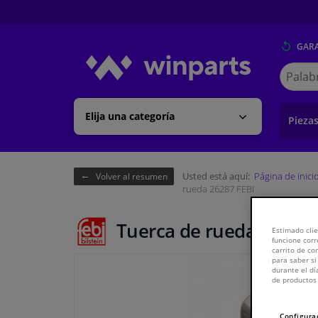
GARA
Buscar
en
Winpart
Elija una categoría
Pieza
Usted está aquí:
Página de inici
Volver al resumen
rueda 26287 FEBI
Tuerca de rueda 26287 
Estimado clie
funcione corr
carrito de c
para saber si
durante el dí
de productos 
Configura