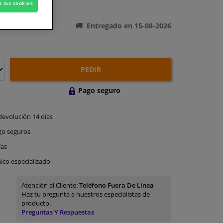
s las cookies
ones del producto
Entregado en 15-08-2026
PEDIR
Pago seguro
devolución
14 días
go
seguros
ías
ico especializado
Atención al Cliente:
Teléfono Fuera De Línea
Haz tu pregunta a nuestros especialistas de
producto.
Preguntas Y Respuestas