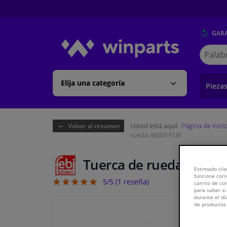
GARA
Buscar
en
Winpart
Elija una categoría
Pieza
Usted está aquí:
Página de inici
Volver al resumen
rueda 46663 FEBI
Tuerca de rueda 46663 
Estimado clie
funcione corr
5/5 (
1
reseña)
5
carrito de c
para saber si
durante el dí
de productos 