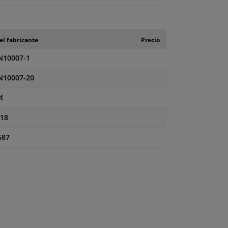
el fabricante
Precio
10007-1
10007-20
4
18
587