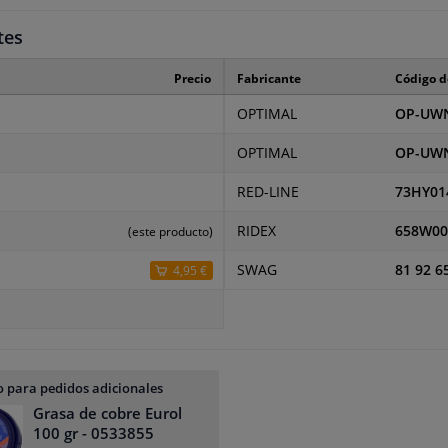
tes
Precio
Fabricante
Código d
OPTIMAL
OP-UWN
OPTIMAL
OP-UWN
RED-LINE
73HY01
RIDEX
658W00
(este producto)
SWAG
81 92 6
4,95 €
 para pedidos adicionales
Grasa de cobre Eurol
100 gr
- 0533855