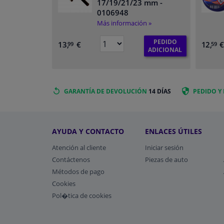
17/19/21/23 mm
-
0106948
Más información »
PEDIDO
13,
€
12,
99
59
ADICIONAL
GARANTÍA DE DEVOLUCIÓN
14 DÍAS
PEDIDO Y
AYUDA Y CONTACTO
ENLACES ÚTILES
Atención al cliente
Iniciar sesión
Contáctenos
Piezas de auto
Métodos de pago
​Cookies
Pol�tica de cookies