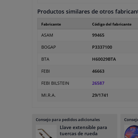
Productos similares de otros fabrican
Fabricante
Código del fabricante
ASAM
99465
BOGAP
P3337100
BTA
H60029BTA
FEBI
46663
FEBI BILSTEIN
26587
MI.R.A.
29/1741
Consejo para pedidos adicionales
Consejo
Llave extensible para
tuercas de rueda