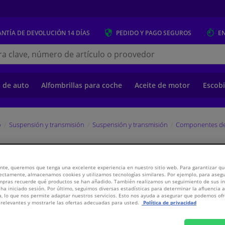
NTÍA DE DEVOLUCIÓN
14 DÍAS
PEDIDO Y PAGO
SEGUROS
E
s.es
s de auto
Alfombrillas para coche
Aceite de motor
Escobi
o
Suspensión y transmisión
Suspensión y transmisión
Componentes de
FEBI
nte, queremos que tenga una excelente experiencia en nuestro sitio web. Para garantizar que
ectamente, almacenamos cookies y utilizamos tecnologías similares. Por ejemplo, para aseg
ompras recuerde qué productos se han añadido. También realizamos un seguimiento de sus i
 ha iniciado sesión. Por último, seguimos diversas estadísticas para determinar la afluencia 
a, lo que nos permite adaptar nuestros servicios. Esto nos ayuda a asegurar que podemos o
relevantes y mostrarle las ofertas adecuadas para usted.
Política de privacidad
5,
€
62
Inclui