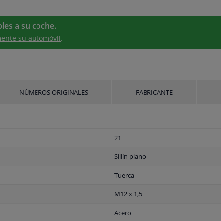
les a su coche.
ente su automóvil
.
NÚMEROS ORIGINALES
FABRICANTE
21
Sillín plano
Tuerca
M12 x 1,5
Acero