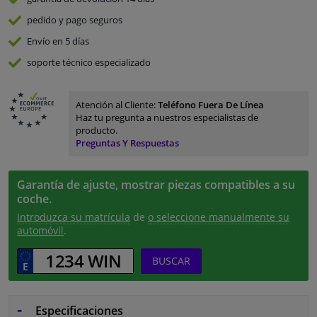
pedido y pago
seguros
Envío en 5 días
soporte técnico especializado
Atención al Cliente:
Teléfono Fuera De Línea
Haz tu pregunta a nuestros especialistas de
producto.
Preguntas Y Respuestas
Garantía de ajuste, mostrar piezas compatibles a su
coche.
Introduzca su matrícula
de
o seleccione manualmente su
automóvil
.
BUSCAR
Especificaciones