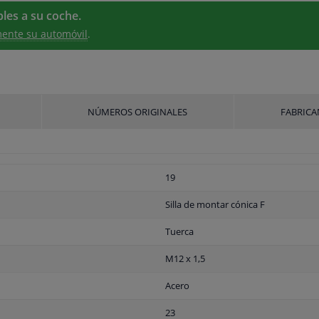
les a su coche.
ente su automóvil
.
NÚMEROS ORIGINALES
FABRICA
19
Silla de montar cónica F
Tuerca
M12 x 1,5
Acero
23