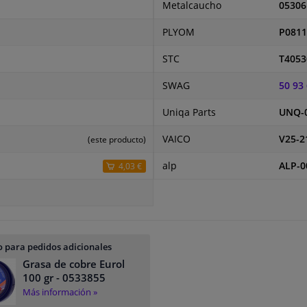
Metalcaucho
05306
PLYOM
P0811
STC
T4053
SWAG
50 93
Uniqa Parts
UNQ-
VAICO
V25-2
(este producto)
alp
ALP-0
4,03 €
 para pedidos adicionales
Grasa de cobre Eurol
100 gr
- 0533855
Más información »