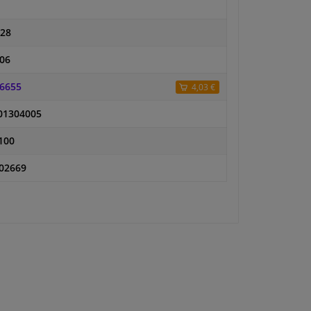
28
06
 6655
4,03 €
01304005
100
02669