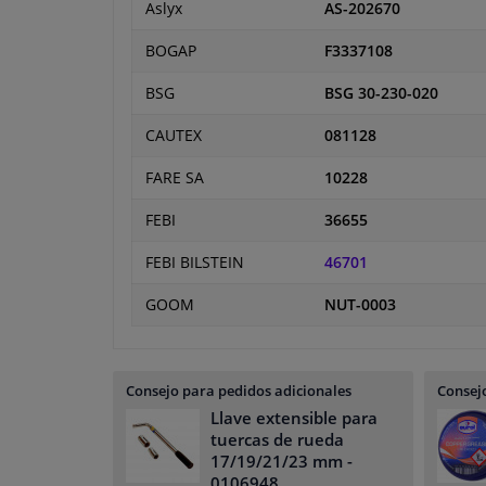
Aslyx
AS-202670
BOGAP
F3337108
BSG
BSG 30-230-020
CAUTEX
081128
FARE SA
10228
FEBI
36655
FEBI BILSTEIN
46701
GOOM
NUT-0003
Consejo para pedidos adicionales
Consejo
Llave extensible para
tuercas de rueda
17/19/21/23 mm
-
0106948