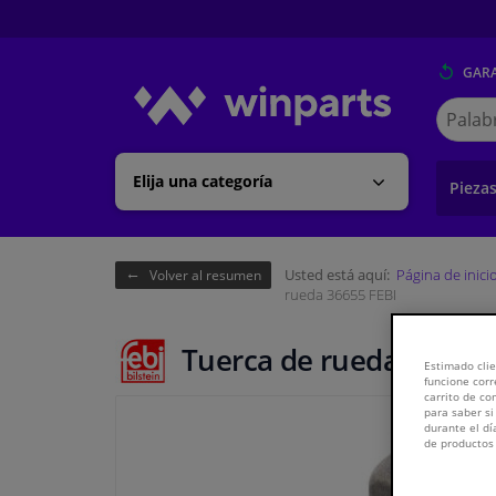
GARA
Buscar
en
Winpart
Elija una categoría
Pieza
Usted está aquí:
Página de inici
Volver al resumen
rueda 36655 FEBI
Tuerca de rueda 36655 
Estimado clie
funcione corr
carrito de c
para saber si
durante el dí
de productos 