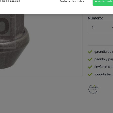
ción de cookies
Rechazarlas todas
Aceptar toda
En stock
Número:
garantía de 
pedido y pa
Envío en 6 d
soporte técn