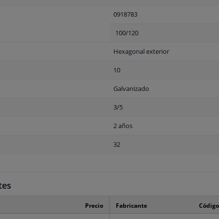
0918783
100/120
Hexagonal exterior
10
Galvanizado
3/5
2 años
32
tes
Precio
Fabricante
Código