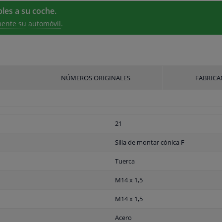
les a su coche.
ente su automóvil
.
NÚMEROS ORIGINALES
FABRICA
21
Silla de montar cónica F
Tuerca
M14 x 1,5
M14 x 1,5
Acero