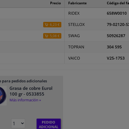
Precio
Fabricante
Código del f
RIDEX
658W0010
STELLOX
79-02120-S
6,23 €
SWAG
50926287
5,08 €
TOPRAN
304 595
VAICO
V25-1753
 para pedidos adicionales
Grasa de cobre Eurol
100 gr
- 0533855
Más información »
PEDIDO
ADICIONAL