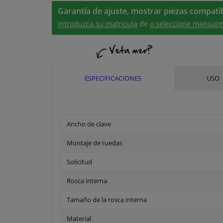
Garantía de ajuste, mostrar piezas compatib
Introduzca su matrícula
de
o seleccione manualm
ESPECIFICACIONES
USO
Ancho de clave
Montaje de ruedas
Solicitud
Rosca interna
Tamaño de la rosca interna
Material