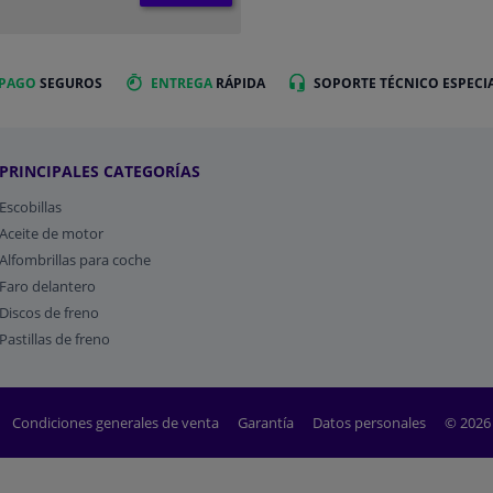
 PAGO
SEGUROS
ENTREGA
RÁPIDA
SOPORTE TÉCNICO ESPECI
PRINCIPALES CATEGORÍAS
Escobillas
Aceite de motor
Alfombrillas para coche
Faro delantero
Discos de freno
Pastillas de freno
Condiciones generales de venta
Garantía
Datos personales
© 2026