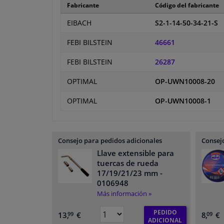
Fabricante
Código del fabricante
EIBACH
S2-1-14-50-34-21-S
FEBI BILSTEIN
46661
FEBI BILSTEIN
26287
OPTIMAL
OP-UWN10008-20
OPTIMAL
OP-UWN10008-1
Consejo para pedidos adicionales
Consejo
Llave extensible para
tuercas de rueda
17/19/21/23 mm
-
0106948
Más información »
PEDIDO
13,
€
8,
€
99
09
ADICIONAL