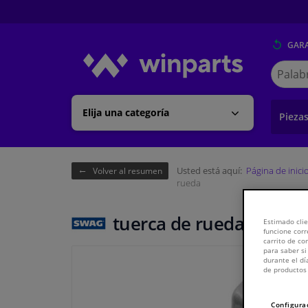
GARA
Buscar
en
Winpart
Elija una categoría
Pieza
Usted está aquí:
Página de inici
Volver al resumen
rueda
tuerca de rueda
Estimado clie
funcione corr
carrito de c
para saber si
durante el dí
de productos 
Configura