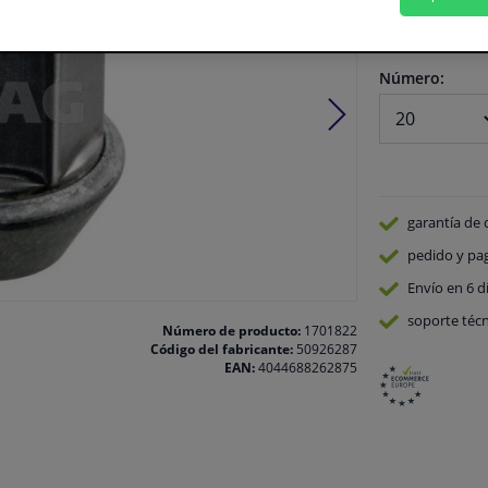
En stock
Número:
garantía de 
pedido y pa
Envío en 6 d
soporte técn
Número de producto:
1701822
Código del fabricante:
50926287
EAN:
4044688262875